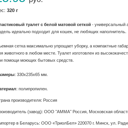
ес:
320 г
ластиковый туалет с белой матовой сеткой
- универсальный 
одель идеально подходит для кошек, не любящих наполнитель.
ъемная сетка максимально упрощает уборку, а компактные габа
я животного в любом месте. Туалет изготовлен из высококачест
ри помощи моющих бытовых средств.
азмеры
: 330х235х65 мм.
атериал
: полипропилен.
трана производителя: Россия
роизводитель (завод): ООО "АММА" Россия, Московская область
портер в Беларусь: ООО «ТриолБел» 220070 г. Минск, ул. Радиа