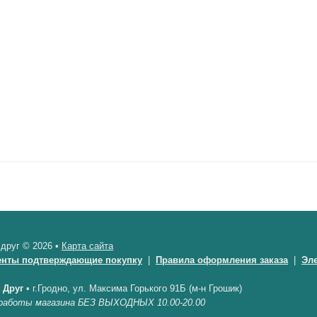
 друг © 2026 •
Карта сайта
енты подтверждающие покупку
|
Правила оформления заказа
|
Эл
 Друг
•
г.Гродно, ул. Максима Горького 91Б (м-н Грошик)
работы магазина БЕЗ ВЫХОДНЫХ 10.00-20.00