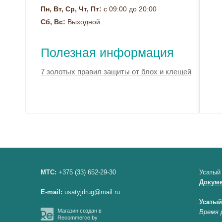
Пн, Вт, Ср, Чт, Пт:
с 09:00 до 20:00
Сб, Вс:
Выходной
Полезная информация
7 золотых правил защиты от блох и клещей
МТС:
+375 (33) 652-29-30
Усатый
Докум
E-mail:
usatyjdrug@mail.ru
Усатый
Магазин создан в
Время 
Recommerce.by