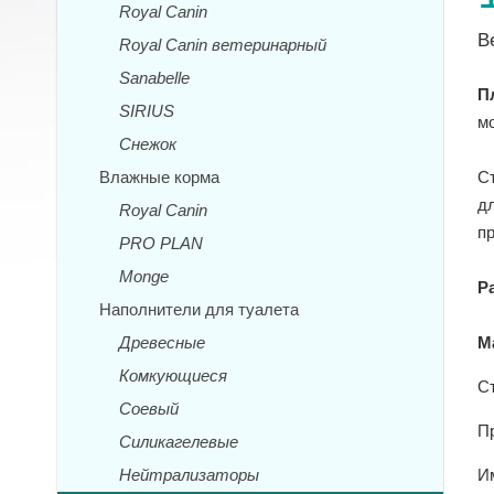
Royal Canin
В
Royal Canin ветеринарный
Sanabelle
П
SIRIUS
м
Снежок
Влажные корма
С
дл
Royal Canin
п
PRO PLAN
Monge
Р
Наполнители для туалета
Древесные
М
Комкующиеся
С
Соевый
П
Силикагелевые
Нейтрализаторы
Им