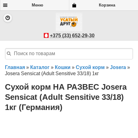
Меню
Корзина
Документы подтверждающие покупку
|
Правила
оформления заказа
МТС: +375 (33) 652-29-30
+375 (33) 652-29-30
E-mail: usatyjdrug@mail.ru
Усатый Друг
• г.Гродно, ул. Максима Горького 91Б (м-н Грошик)
Время работы магазина БЕЗ ВЫХОДНЫХ 10.00-20.00
Мобильная версия |
Полная версия
Главная
»
Каталог
»
Кошки
»
Сухой корм
»
Josera
»
Josera Sensicat (Adult Sensitive 33/18) 1кг
Усатый друг © 2026
Карта сайта
Сухой корм НА РАЗВЕС Josera
Sensicat (Adult Sensitive 33/18)
1кг (Германия)
Магазин создан в
Recommerce.by