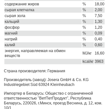
содержание жиров
%
18,00
сырая клетчатка
%
2,00
сырая зола
%
7,50
кальций
%
1,30
фосфор
%
1,20
магний
%
0,09
натрий
%
0,40
калий
%
0,60
энергия, направляемая на обмен
MJ/кг
16,60
веществ
kcal/кг
3963
Страна производителя: Германия
Производитель (завод): Josera GmbH & Co. KG
Industriegebiet Süd 63924 Kleinheubach
Импортер в Беларусь: Общество с ограниченной
ответственностью "ВетПетПродукт", Республика
Беларусь, 220026, г.Минск, проезд Веснина, д. 12, ком.
10/1