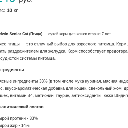
ес:
10 кг
lwin Senior Cat (Птица)
— cухой корм для кошек старше 7 лет.
ясо птицы — это отличный выбор для взрослого питомца. Корм 
тать раздражителем для желудка. Корм способствует предотвр
осудистой системы питомца.
нгредиенты
ясные ингредиенты 33% (в том числе мука куриная, мясная индю
ис, вкусо-ароматическая добавка для кошек, свекольный жом, 
шек, витамин В4, метионин, таурин, антиоксиданты, юкка Шидиг
налитический состав
ырой протеин - 33%
ырой жир - 14%