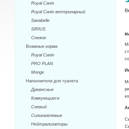
Royal Canin
В
Royal Canin ветеринарный
Sanabelle
SIRIUS
Me
Снежок
М
Влажные корма
с
Royal Canin
с
PRO PLAN
И
Monge
Наполнители для туалета
М
р
Древесные
ко
Комкующиеся
Соевый
А
Силикагелевые
С
Нейтрализаторы
С