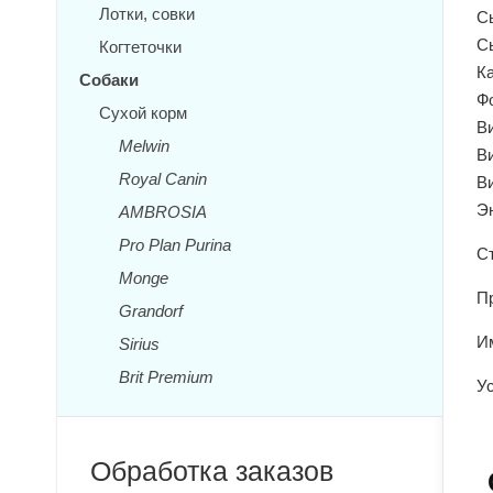
Лотки, совки
Сы
С
Когтеточки
Ка
Собаки
Ф
Сухой корм
Ви
Melwin
Ви
Royal Canin
Ви
Эн
AMBROSIA
Pro Plan Purina
С
Monge
Пр
Grandorf
Им
Sirius
Brit Premium
Ус
Обработка заказов