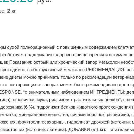
ес:
2 кг
орм сухой полнорационный с повышенным содержанием клетчатк
пособствует поддержанию здорового пищеварения и оптимальног
ошек Показания: острый или хронический запор мегаколон необс
епроходимость обструктивный мегаколон РЕКОМЕНДАЦИЯ: реше
мене диеты можно принимать только по рекомендации ветеринарн
асто повторяющихся запорах может быть рекомендовано долг
ESPONSE. *с внимательным наблюдением ИНГРЕДИЕНТЫ: дегид
тица), пшеничная мука, рис, изолят растительных белков*, пше
одорожника (6 %), гидролизат белков животного происхождения 
летчатка, минеральные вещества, яичный порошок, рыбий жир, 
рожения, фруктоолигосахариды, гидролизат дрожжей (источник 
ямостоячих (источник лютеина). ДОБАВКИ (в 1 кг): Питательные