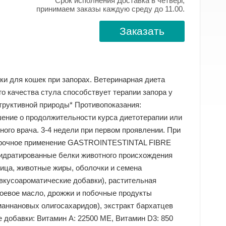
Срок исполнения Доставка в четверг,
принимаем заказы каждую среду до 11.00.
Заказать
и для кошек при запорах. Ветеринарная диета
о качества стула способствует терапии запора у
труктивной природы* Противопоказания:
ние о продолжительности курса диетотерапии или
ого врача. 3-4 недели при первом проявлении. При
осрочное применение GASTROINTESTINTAL FIBRE
ратированные белки животного происхождения
ница, животные жиры, оболочки и семена
(вкусоароматические добавки), растительная
соевое масло, дрожжи и побочные продукты
мaннановых олигосахаридов), экстракт бархатцев
 добавки: Витамин A: 22500 ME, Витамин D3: 850