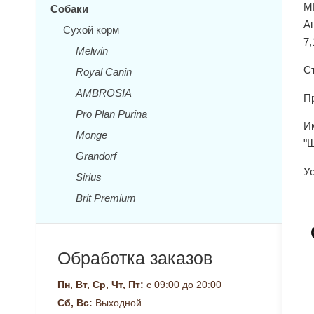
ME
Собаки
А
Сухой корм
7,
Melwin
Ст
Royal Canin
AMBROSIA
П
Pro Plan Purina
И
Monge
"
Grandorf
Ус
Sirius
Brit Premium
Обработка заказов
Пн, Вт, Ср, Чт, Пт:
с 09:00 до 20:00
Сб, Вс:
Выходной