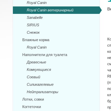
Royal Canin
В
Royal Canin ветеринарный
Sanabelle
SIRIUS
Снежок
К
Влажные корма
с
Royal Canin
к
Наполнители для туалета
н
Древесные
с
Комкующиеся
ч
R
Соевый
(п
Силикагелевые
п
Нейтрализаторы
к
Лотки, совки
б
Когтеточки
пр