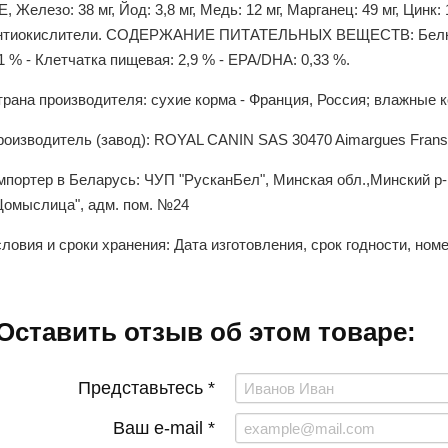
, Железо: 38 мг, Йод: 3,8 мг, Медь: 12 мг, Марганец: 49 мг, Цинк: 
нтиокислители. СОДЕРЖАНИЕ ПИТАТЕЛЬНЫХ ВЕЩЕСТВ: Белки: 3
1 % - Клетчатка пищевая: 2,9 % - EPA/DHA: 0,33 %.
рана производителя: сухие корма - Франция, Россия; влажные к
роизводитель (завод): ROYAL CANIN SAS 30470 Aimargues Fran
мпортер в Беларусь: ЧУП "РусканБел", Минская обл.,Минский р
Щомыслица", адм. пом. №24
ловия и сроки хранения: Дата изготовления, срок годности, ном
Оставить отзыв об этом товаре:
Представьтесь *
Ваш e-mail *