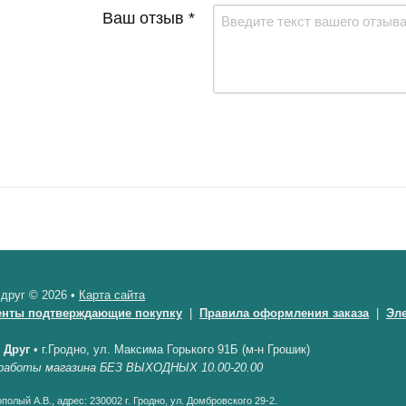
Ваш отзыв *
 друг © 2026 •
Карта сайта
енты подтверждающие покупку
|
Правила оформления заказа
|
Эл
 Друг
•
г.Гродно, ул. Максима Горького 91Б (м-н Грошик)
работы магазина БЕЗ ВЫХОДНЫХ 10.00-20.00
полый А.В., адрес: 230002 г. Гродно, ул. Домбровского 29-2.