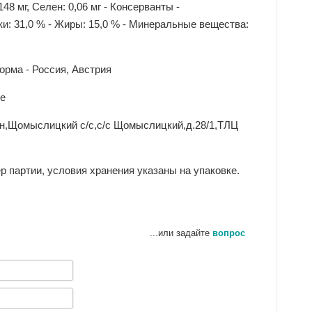
148 мг, Ceлeн: 0,06 мг - Консерванты -
1,0 % - Жиры: 15,0 % - Минеральные вещества:
орма - Россия, Австрия
se
-н,Щомыслицкий с/с,с/с Щомыслицкий,д.28/1,ТЛЦ
ер партии, условия хранения указаны на упаковке.
...или задайте
вопрос