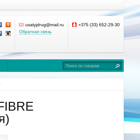
usatyjdrug@mail.ru
+375 (33) 652-29-30
Обратная связь
г
 FIBRE
я)