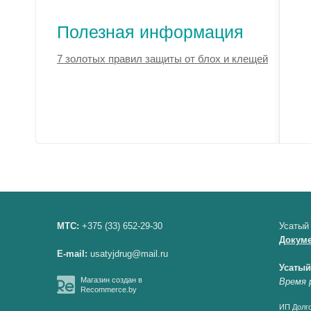
Полезная информация
7 золотых правил защиты от блох и клещей
МТС:
+375 (33) 652-29-30
Усатый
Докум
E-mail:
usatyjdrug@mail.ru
Усатый
Магазин создан в
Время 
Recommerce.by
ИП Долго