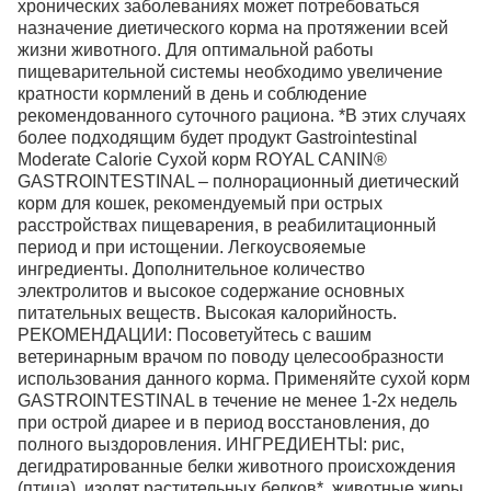
хронических заболеваниях может потребоваться
назначение диетического корма на протяжении всей
жизни животного. Для оптимальной работы
пищеварительной системы необходимо увеличение
кратности кормлений в день и соблюдение
рекомендованного суточного рациона. *В этих случаях
более подходящим будет продукт Gastrointestinal
Moderate Calorie Сухой корм ROYAL CANIN®
GASTROINTESTINAL – полнорационный диетический
корм для кошек, рекомендуемый при острых
расстройствах пищеварения, в реабилитационный
период и при истощении. Легкоусвояемые
ингредиенты. Дополнительное количество
электролитов и высокое содержание основных
питательных веществ. Высокая калорийность.
РЕКОМЕНДАЦИИ: Посоветуйтесь с вашим
ветеринарным врачом по поводу целесообразности
использования данного корма. Применяйте сухой корм
GASTROINTESTINAL в течение не менее 1-2х недель
при острой диарее и в период восстановления, до
полного выздоровления. ИНГРЕДИЕНТЫ: рис,
дегидратированные белки животного происхождения
(птица), изолят растительных белков*, животные жиры,