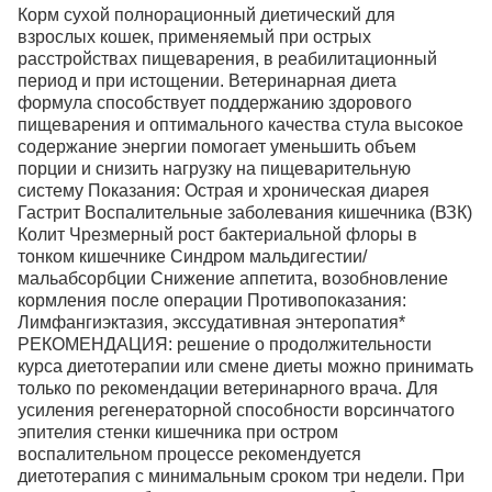
Корм сухой полнорационный диетический для
взрослых кошек, применяемый при острых
расстройствах пищеварения, в реабилитационный
период и при истощении. Ветеринарная диета
формула способствует поддержанию здорового
пищеварения и оптимального качества стула высокое
содержание энергии помогает уменьшить объем
порции и снизить нагрузку на пищеварительную
систему Показания: Острая и хроническая диарея
Гастрит Воспалительные заболевания кишечника (ВЗК)
Колит Чрезмерный рост бактериальной флоры в
тонком кишечнике Синдром мальдигестии/
мальабсорбции Снижение аппетита, возобновление
кормления после операции Противопоказания:
Лимфангиэктазия, экссудативная энтеропатия*
РЕКОМЕНДАЦИЯ: решение о продолжительности
курса диетотерапии или смене диеты можно принимать
только по рекомендации ветеринарного врача. Для
усиления регенераторной способности ворсинчатого
эпителия стенки кишечника при остром
воспалительном процессе рекомендуется
диетотерапия с минимальным сроком три недели. При