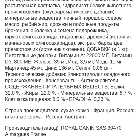
растительная клетчатка, гидролизат белков животного
происхождения (вкусоароматические добавки),
минеральные вещества, яичный порошок, соевое
масло, рыбий жир, дрожжи и побочные продукты
брожения, оболочка и семена подорожника,
фруктоолигосахариды, гидролизат дрожжей (источник
мaннановых олигосахаридов), экстракт бархатцев
прямостоячих (источник лютеина). ДОБАВКИ (в 1 кг):
Питательные добавки: Витамин A: 22000 ME, Витамин
D3: 800 ME, Железо: 35 мг, Йод: 3,5 мг, Медь: 11 мг,
Марганец: 45 мг, Цинк: 136 мг, Ceлeн: 0,06 мг -
Технологические добавки: Клиноптилолит осадочного
происхождения - Консерванты - Антиокислители.
СОДЕРЖАНИЕ ПИТАТЕЛЬНЫХ ВЕЩЕСТВ: Белки:
32,0 % - Жиры: 22,0 % - Минеральные вещества: 8,7 % -
Клетчатка пищевая: 5,0 % - EPA/DHA: 0,33 %.
Страна производителя: сухие корма - Франция, Россия;
влажные корма - Россия, Австрия
Производитель (завод): ROYAL CANIN SAS 30470
Aimargues Franse