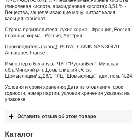
% - EPA/DHA: 0,41 % - Незаменимые жирные кислоты
(линолевая кислота, арахидоновая кислота): 3,51 % -
Вещества, защелачивающие мочу: цитрат калия,
кальция карбонат.
Страна производителя: сухие корма - Франция, Россия;
влажные корма - Россия, Австрия
Производитель (завод): ROYAL CANIN SAS 30470
Aimargues Franse
Импортер в Беларусь: ЧУП "РусканБел", Минская
обл.,Минский р-н,Щомыслицкий с/с,с/с
Щомыслицкий,д.28/1,ТЛЦ "Щомыслица", адм. пом. №24
Условия и сроки хранения: Дата изготовления, срок
годности, номер партии, условия хранения указаны на
упаковке.
Оставить отзыв об этом товаре
click to expand c
Каталог