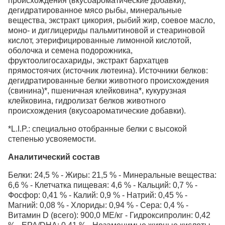
происхождения (вкусоароматические добавки),
дегидратированное мясо рыбы, минеральные
вещества, экстракт цикория, рыбий жир, соевое масло,
моно- и диглицериды пальмитиновой и стеариновой
кислот, этерифицированные лимонной кислотой,
оболочка и семена подорожника,
фруктоолигосахариды, экстракт бархатцев
прямостоячих (источник лютеина). Источники белков:
дегидратированные белки животного происхождения
(свинина)*, пшеничная клейковина*, кукурузная
клейковина, гидролизат белков животного
происхождения (вкусоароматические добавки).
*L.I.P.: специально отобранные белки с высокой
степенью усвояемости.
Аналитический состав
Белки: 24,5 % - Жиры: 21,5 % - Минеральные вещества:
6,6 % - Клетчатка пищевая: 4,6 % - Кальций: 0,7 % -
Фосфор: 0,41 % - Калий: 0,9 % - Натрий: 0,45 % -
Магний: 0,08 % - Хлориды: 0,94 % - Сера: 0,4 % -
Витамин D (всего): 900,0 ME/кг - Гидроксипролин: 0,42