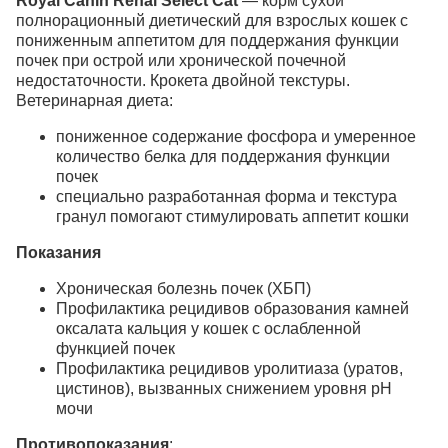
Royal Canin Renal Select Cat
— корм сухой
полнорационный диетический для взрослых кошек с
пониженным аппетитом для поддержания функции
почек при острой или хронической почечной
недостаточности. Крокета двойной текстуры.
Ветеринарная диета:
пониженное содержание фосфора и умеренное
количество белка для поддержания функции
почек
специально разработанная форма и текстура
гранул помогают стимулировать аппетит кошки
Показания
Хроническая болезнь почек (ХБП)
Профилактика рецидивов образования камней
оксалата кальция у кошек с ослабленной
функцией почек
Профилактика рецидивов уролитиаза (уратов,
цистинов), вызванных снижением уровня рН
мочи
Противопоказания
: