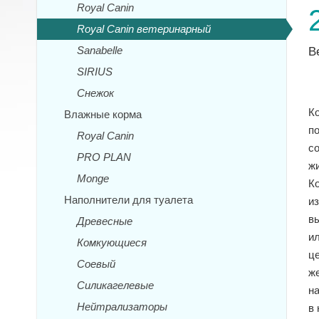
Royal Canin
Royal Canin ветеринарный
Sanabelle
В
SIRIUS
Снежок
К
Влажные корма
п
Royal Canin
с
PRO PLAN
ж
Monge
К
Наполнители для туалета
и
в
Древесные
и
Комкующиеся
ц
Соевый
ж
Силикагелевые
н
Нейтрализаторы
в