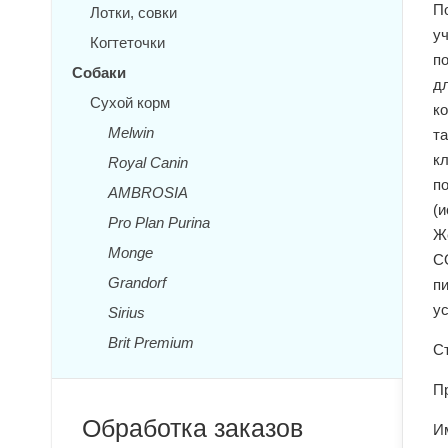
По
Лотки, совки
уч
Когтеточки
п
Собаки
д
Сухой корм
к
Melwin
т
кл
Royal Canin
по
AMBROSIA
(и
Pro Plan Purina
Же
Monge
С
Grandorf
пи
у
Sirius
Brit Premium
Ст
П
Обработка заказов
И