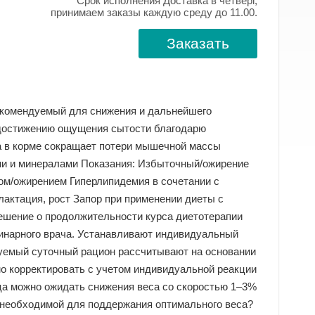
Срок исполнения Доставка в четверг,
принимаем заказы каждую среду до 11.00.
Заказать
екомендуемый для снижения и дальнейшего
 достижению ощущения сытости благодарю
а в корме сокращает потери мышечной массы
ми и минералами Показания: Избыточный/ожирение
ом/ожирением Гиперлипидемия в сочетании с
актация, рост Запор при применении диеты с
шение о продолжительности курса диетотерапии
инарного врача. Устанавливают индивидуальный
дуемый суточный рацион рассчитывают на основании
мо корректировать с учетом индивидуальной реакции
яца можно ожидать снижения веса со скоростью 1–3%
, необходимой для поддержания оптимального веса?