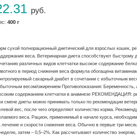
22.31
руб.
ес:
400 г
орм сухой полнорационный диетический для взрослых кошек, р
оддержания веса. Ветеринарная диета способствуют быстрому
очетанию различных видов клетчатки высокое содержание белк
ивотного в период снижения веса формула обогащена витамина
онтролируемый сахарный диабет в сочетании с избыточным вес
збыточным весом/ожирением Противопоказания: Беременность, л
ысоким содержанием клетчатки в анамнезе РЕКОМЕНДАЦИЯ: ре
ли смене диеты можно принимать только по рекомендации ветер
елевой вес, после чего определяют количество корма. Рекомен
елаемого веса. Рацион, применяемый в начале курса, необходи
а лечение и скорости снижения веса. Обычно в первые три мес
 неделю, затем – 0,5–2%. Как рассчитывают количество энергии