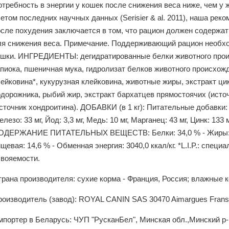
требность в энергии у кошек после снижения веса ниже, чем у 
етом последних научных данных (Serisier & al. 2011), наша ре
осле похудения заключается в том, что рацион должен содержат
ля снижения веса. Примечание. Поддерживающий рацион необхо
ошки. ИНГРЕДИЕНТЫ: дегидратированные белки животного проис
апиока, пшеничная мука, гидролизат белков животного происхож
ейковина*, кукурузная клейковина, животные жиры, экстракт ц
дорожника, рыбий жир, экстракт бархатцев прямостоячих (источ
сточник хондроитина). ДОБАВКИ (в 1 кг): Питательные добавки:
лезо: 33 мг, Йод: 3,3 мг, Медь: 10 мг, Марганец: 43 мг, Цинк: 133
ОДЕРЖАНИЕ ПИТАТЕЛЬНЫХ ВЕЩЕСТВ: Белки: 34,0 % - Жиры: 9,0
щевая: 14,6 % - Обменная энергия: 3040,0 ккал/кг. *L.I.P.: спе
свояемости.
рана производителя: сухие корма - Франция, Россия; влажные к
роизводитель (завод): ROYAL CANIN SAS 30470 Aimargues Fran
мпортер в Беларусь: ЧУП "РусканБел", Минская обл.,Минский р