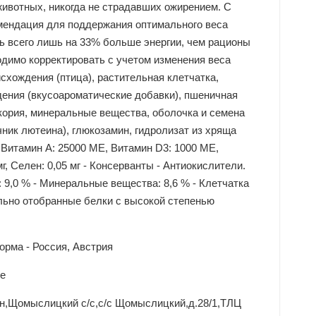
животных, никогда не страдавших ожирением. С
комендация для поддержания оптимального веса
ь всего лишь на 33% больше энергии, чем рационы
димо корректировать с учетом изменения веса
хождения (птица), растительная клетчатка,
дения (вкусоароматические добавки), пшеничная
икория, минеральные вещества, оболочка и семена
ник лютеина), глюкозамин, гидролизат из хряща
 Витамин A: 25000 ME, Витамин D3: 1000 ME,
 мг, Ceлeн: 0,05 мг - Консерванты - Антиокислители.
 % - Минеральные вещества: 8,6 % - Клетчатка
циально отобранные белки с высокой степенью
орма - Россия, Австрия
se
-н,Щомыслицкий с/с,с/с Щомыслицкий,д.28/1,ТЛЦ