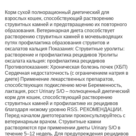
Корм сухой полнорационный диетический для
взрослых кошек, способствующий растворению
струвитных камней и предотвращению их повторного
образования. Ветеринарная диета способствует
растворению струвитных камней в мочевыводящих
путях профилактика образования струвитов и
оксалатов кальция Показания: Струвитные уролиты:
растворение и профилактика рецидивов Уролиты
оксалата кальция: профилактика рецидивов
Противопоказания: Хроническая болезнь почек (ХБП)
Сердечная недостаточность (с ограничением натрия в
диете) Применение лекарственных препаратов,
способствующих подкислению мочи Беременность,
лактация, рост Urinary S/O – полноценный диетический
корм для кошек, способствующий растворению
струвитных камней и профилактике их рецидивов
благодаря низкому уровню RSS. РЕКОМЕНДАЦИИ.
Перед началом диетотерапии проконсультируйтесь с
ветеринарным врачом. Струвитные камни
растворяются при применении диеты Urinary S/O в
течение 5–12 недель. Для предупреждения рецидивов