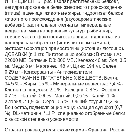
ИНГРЕДИЕНТЫ: рис, изолят растительных белков*,
дегидратированные белки животного происхождения
(птица), пшеница, животные жиры, гидролизат белков
животного происхождения (вкусоароматические
добавки), растительная клетчатка, минеральные
вещества, мука из зерновых культур, рыбий жир,
соевое масло, фруктоолигосахариды, гидролизат из
панциря ракообразных (источник глюкозамина),
экстракт бархатцев прямостоячих (источник лютеина).
ДОБАВКИ (в 1 кг): Питательные добавки: Витамин A:
22000 ME, Витамин D3: 800 ME, Железо: 46 мг, Йод: 3,5
мг, Медь: 8 мг, Марганец: 48 мг, Цинк: 194 мг, Ceлeн:
0,29 мг - Консерванты - Антиокислители.
СОДЕРЖАНИЕ ПИТАТЕЛЬНЫХ ВЕЩЕСТВ: Белки:
34,5 % - Жиры: 15 % - Минеральные вещества: 7,4 % -
Клетчатка пищевая: 2,1 % - Кальций: 0,8 % - Фосфор:
0,7 % - Натрий: 0,9 % - Магний: 0,05 % - Калий: 1 % -
Хлориды: 1,9 % - Сера: 0,5 % - Общий таурин: 0,2 % -
Вещества, подкисляющие мочу: кальция сульфат (0,7
%), DL-метионин. *L.I.P.: специально отобранные белки
с высокой степенью усвояемости.
Страна производителя: сухие корма - Франция, Россия;