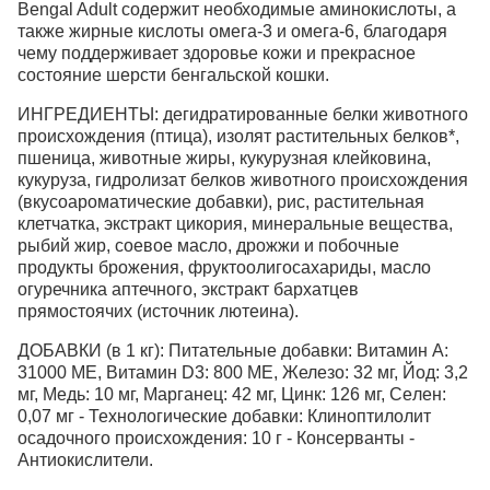
Bengal Adult содержит необходимые аминокислоты, а
также жирные кислоты омега-3 и омега-6, благодаря
чему поддерживает здоровье кожи и прекрасное
состояние шерсти бенгальской кошки.
ИНГРЕДИЕНТЫ: дегидратированные белки животного
происхождения (птица), изолят растительных белков*,
пшеница, животные жиры, кукурузная клейковина,
кукуруза, гидролизат белков животного происхождения
(вкусоароматические добавки), рис, растительная
клетчатка, экстракт цикория, минеральные вещества,
рыбий жир, соевое масло, дрожжи и побочные
продукты брожения, фруктоолигосахариды, масло
огуречника аптечного, экстракт бархатцев
прямостоячих (источник лютеина).
ДОБАВКИ (в 1 кг): Питательные добавки: Витамин A:
31000 ME, Витамин D3: 800 ME, Железо: 32 мг, Йод: 3,2
мг, Медь: 10 мг, Марганец: 42 мг, Цинк: 126 мг, Ceлeн:
0,07 мг - Технологические добавки: Клиноптилолит
осадочного происхождения: 10 г - Консерванты -
Антиокислители.