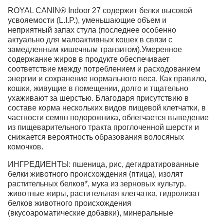
ROYAL CANIN® Indoor 27 содержит белки высокой
усвояемости (L.I.P.), уменьшающие объем и
неприятный запах стула (последнее особенно
актуально для малоактивных кошек в связи с
замедленным кишечным транзитом).Умеренное
содержание жиров в продукте обеспечивает
соответствие между потреблением и расходованием
энергии и сохранение нормального веса. Как правило,
кошки, живущие в помещении, долго и тщательно
ухаживают за шерстью. Благодаря присутствию в
составе корма нескольких видов пищевой клетчатки, в
частности семян подорожника, облегчается выведение
из пищеварительного тракта проглоченной шерсти и
снижается вероятность образования волосяных
комочков.
ИНГРЕДИЕНТЫ: пшеница, рис, дегидратированные
белки животного происхождения (птица), изолят
растительных белков*, мука из зерновых культур,
животные жиры, растительная клетчатка, гидролизат
белков животного происхождения
(вкусоароматические добавки), минеральные