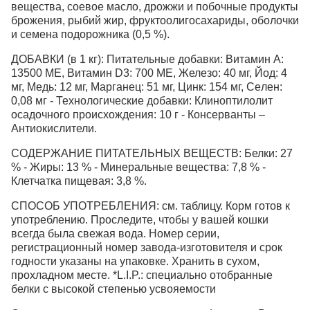
вещества, соевое масло, дрожжи и побочные продукты
брожения, рыбий жир, фруктоолигосахариды, оболочки
и семена подорожника (0,5 %).
ДОБАВКИ (в 1 кг): Питательные добавки: Витамин A:
13500 ME, Витамин D3: 700 ME, Железо: 40 мг, Йод: 4
мг, Медь: 12 мг, Марганец: 51 мг, Цинк: 154 мг, Ceлeн:
0,08 мг - Технологические добавки: Клиноптилолит
осадочного происхождения: 10 г - Консерванты –
Антиокислители.
СОДЕРЖАНИЕ ПИТАТЕЛЬНЫХ ВЕЩЕСТВ: Белки: 27
% - Жиры: 13 % - Минеральные вещества: 7,8 % -
Клетчатка пищевая: 3,8 %.
СПОСОБ УПОТРЕБЛЕНИЯ: см. таблицу. Корм готов к
употреблению. Проследите, чтобы у вашей кошки
всегда была свежая вода. Номер серии,
регистрационный номер завода-изготовителя и срок
годности указаны на упаковке. Хранить в сухом,
прохладном месте. *L.I.P.: специально отобранные
белки с высокой степенью усвояемости