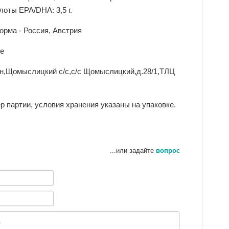
слоты EPA/DHA: 3,5 г.
орма - Россия, Австрия
se
-н,Щомыслицкий с/с,с/с Щомыслицкий,д.28/1,ТЛЦ
ер партии, условия хранения указаны на упаковке.
...или задайте
вопрос