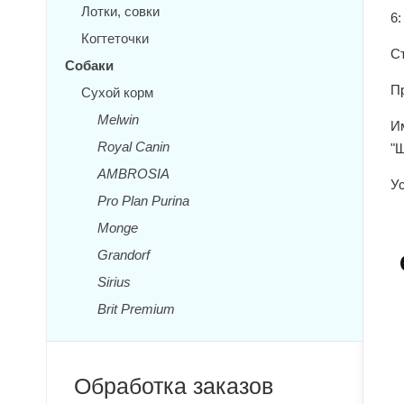
Лотки, совки
6:
Когтеточки
Ст
Собаки
П
Сухой корм
Melwin
И
Royal Canin
"
AMBROSIA
Ус
Pro Plan Purina
Monge
Grandorf
Sirius
Brit Premium
Обработка заказов