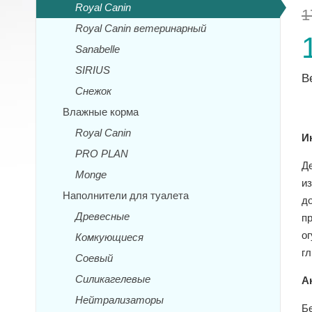
Royal Canin
1
Royal Canin ветеринарный
Sanabelle
SIRIUS
В
Снежок
Влажные корма
Royal Canin
И
PRO PLAN
Д
Monge
из
Наполнители для туалета
д
Древесные
п
ог
Комкующиеся
гл
Соевый
Силикагелевые
А
Нейтрализаторы
Бе