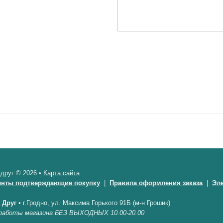
 друг © 2026 •
Карта сайта
енты подтверждающие покупку
|
Правила оформления заказа
|
Эл
 Друг
•
г.Гродно, ул. Максима Горького 91Б (м-н Грошик)
работы магазина БЕЗ ВЫХОДНЫХ 10.00-20.00