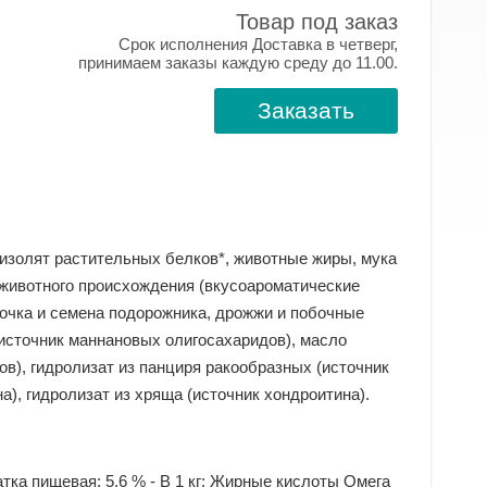
Товар под заказ
Срок исполнения Доставка в четверг,
принимаем заказы каждую среду до 11.00.
Заказать
 изолят растительных белков*, животные жиры, мука
в животного происхождения (вкусоароматические
лочка и семена подорожника, дрожжи и побочные
источник мaннановых олигосахаридов), масло
ов), гидролизат из панциря ракообразных (источник
а), гидролизат из хряща (источник хондроитина).
тка пищевая: 5,6 % - В 1 кг: Жирные кислоты Омега