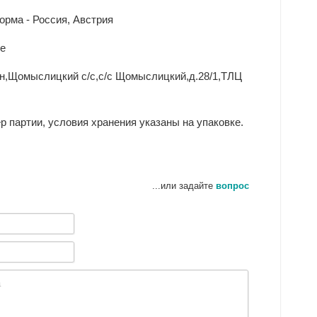
орма - Россия, Австрия
se
-н,Щомыслицкий с/с,с/с Щомыслицкий,д.28/1,ТЛЦ
ер партии, условия хранения указаны на упаковке.
...или задайте
вопрос