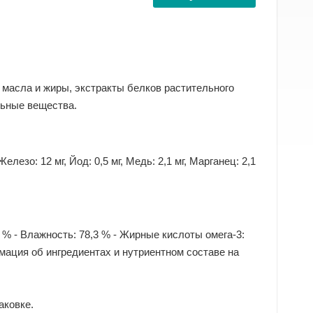
 масла и жиры, экстракты белков растительного
льные вещества.
езо: 12 мг, Йод: 0,5 мг, Медь: 2,1 мг, Марганец: 2,1
,0 % - Влажность: 78,3 % - Жирные кислоты oмега-3:
рмация об ингредиентах и нутриентном составе на
аковке.