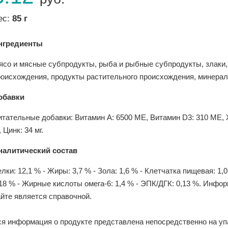
ес:
85 г
нгредиенты
ясо и мясные субпродукты, рыба и рыбные субпродукты, злаки,
роисхождения, продукты растительного происхождения, минера
обавки
тательные добавки: Витамин A: 6500 ME, Витамин D3: 310 ME, Жел
, Цинк: 34 мг.
налитический состав
лки: 12,1 % - Жиры: 3,7 % - Зола: 1,6 % - Клетчатка пищевая: 1
18 % - Жирные кислоты oмега-6: 1,4 % - ЭПК/ДГК: 0,13 %. Инфо
йте является справочной.
ся информация о продукте представлена непосредственно на уп