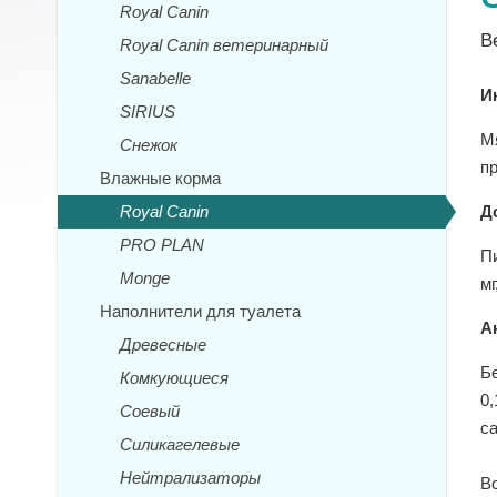
Royal Canin
В
Royal Canin ветеринарный
Sanabelle
И
SIRIUS
М
Снежок
п
Влажные корма
Royal Canin
Д
PRO PLAN
Пи
Monge
мг
Наполнители для туалета
А
Древесные
Бе
Комкующиеся
0,
Соевый
са
Силикагелевые
Нейтрализаторы
В