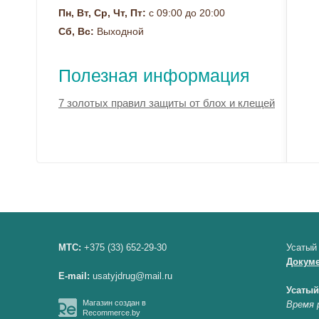
Пн, Вт, Ср, Чт, Пт:
с 09:00 до 20:00
Сб, Вс:
Выходной
Полезная информация
7 золотых правил защиты от блох и клещей
МТС:
+375 (33) 652-29-30
Усатый
Докум
E-mail:
usatyjdrug@mail.ru
Усатый
Магазин создан в
Время 
Recommerce.by