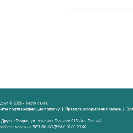
 друг © 2026 •
Карта сайта
енты подтверждающие покупку
|
Правила оформления заказа
|
Эл
 Друг
•
г.Гродно, ул. Максима Горького 91Б (м-н Грошик)
работы магазина БЕЗ ВЫХОДНЫХ 10.00-20.00