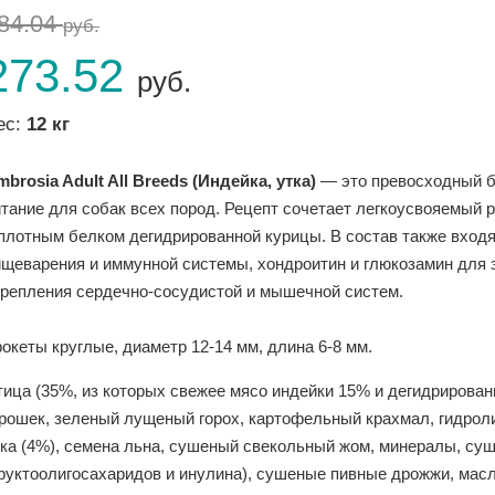
84.04
руб.
273.52
руб.
ес:
12 кг
brosia Adult All Breeds (Индейка, утка)
— это превосходный б
итание для собак всех пород. Рецепт сочетает легкоусвояемый 
 плотным белком дегидрированной курицы. В состав также вход
ищеварения и иммунной системы, хондроитин и глюкозамин для з
крепления сердечно-сосудистой и мышечной систем.
океты круглые, диаметр 12-14 мм, длина 6-8 мм.
тица (35%, из которых свежее мясо индейки 15% и дегидрирован
орошек, зеленый лущеный горох, картофельный крахмал, гидрол
тка (4%), семена льна, сушеный свекольный жом, минералы, су
руктоолигосахаридов и инулина), сушеные пивные дрожжи, масл