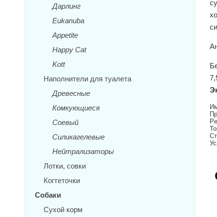
су
Дарлинг
хо
Eukanuba
cи
Appetite
А
Happy Cat
Kott
Бе
7,
Наполнители для туалета
Э
Древесные
Им
Комкующиеся
Пр
Pe
Соевый
То
Ст
Силикагелевые
Ус
Нейтрализаторы
Лотки, совки
Когтеточки
Собаки
Сухой корм