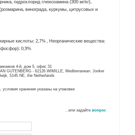
ика, гидрохлорид глюкозамина (300 мг/кг),
 (розмарина, винограда, куркумы, цитрусовых и
 жирные кислоты: 2,7% , Неорганические вещества:
 (фосфор): 0,9%
ажников 4-й, дом 5, офис 31
AN GUTENBERG - 62126 WIMILLE, Mediterranean: Jonker
lwijk, 5145 NE, the Netherlands
и, условия хранения указаны на упаковке
...или задайте
вопрос