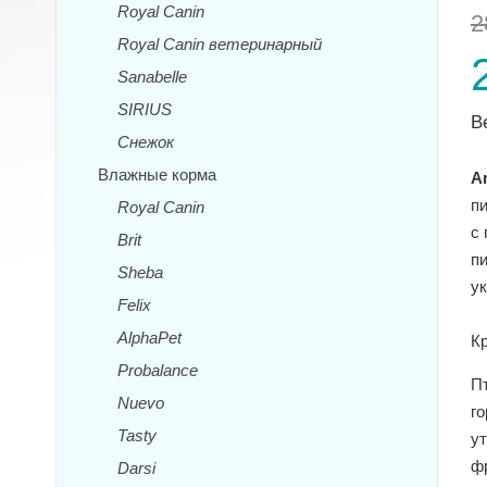
Royal Canin
2
Royal Canin ветеринарный
Sanabelle
SIRIUS
В
Снежок
Влажные корма
Am
п
Royal Canin
с
Brit
п
Sheba
у
Felix
AlphaPet
Кр
Probalance
П
Nuevo
г
Tasty
у
ф
Darsi