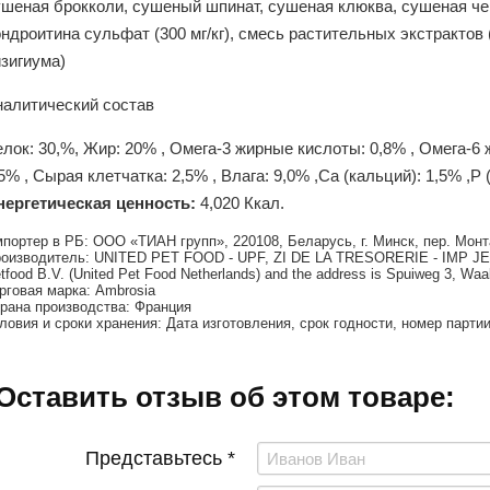
шеная брокколи, сушеный шпинат, сушеная клюква, сушеная черн
ндроитина сульфат (300 мг/кг), смесь растительных экстрактов
зигиума)
налитический состав
лок: 30,%, Жир: 20% , Омега-3 жирные кислоты: 0,8% , Омега-6
5% , Сырая клетчатка: 2,5% , Влага: 9,0% ,Ca (кальций): 1,5% ,P
нергетическая ценность:
4,020 Ккал.
портер в РБ: ООО «ТИАН групп», 220108, Беларусь, г. Минск, пер. Монт
оизводитель: UNITED PET FOOD - UPF, ZI DE LA TRESORERIE - IMP JE
tfood B.V. (United Pet Food Netherlands) and the address is Spuiweg 3, Waa
рговая марка: Ambrosia
рана производства: Франция
ловия и сроки хранения: Дата изготовления, срок годности, номер парти
Оставить отзыв об этом товаре:
Представьтесь *