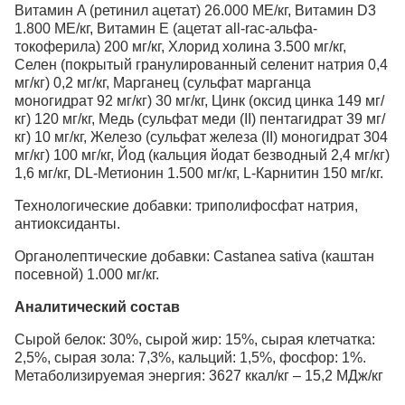
Витамин A (ретинил ацетат) 26.000 МЕ/кг, Витамин D3
1.800 МЕ/кг, Витамин E (ацетат all-rac-альфа-
токоферила) 200 мг/кг, Хлорид холина 3.500 мг/кг,
Селен (покрытый гранулированный селенит натрия 0,4
мг/кг) 0,2 мг/кг, Марганец (сульфат марганца
моногидрат 92 мг/кг) 30 мг/кг, Цинк (оксид цинка 149 мг/
кг) 120 мг/кг, Медь (сульфат меди (II) пентагидрат 39 мг/
кг) 10 мг/кг, Железо (сульфат железа (II) моногидрат 304
мг/кг) 100 мг/кг, Йод (кальция йодат безводный 2,4 мг/кг)
1,6 мг/кг, DL-Метионин 1.500 мг/кг, L-Карнитин 150 мг/кг.
Технологические добавки: триполифосфат натрия,
антиоксиданты.
Органолептические добавки: Castanea sativa (каштан
посевной) 1.000 мг/кг.
Аналитический состав
Сырой белок: 30%, сырой жир: 15%, сырая клетчатка:
2,5%, сырая зола: 7,3%, кальций: 1,5%, фосфор: 1%.
Метаболизируемая энергия: 3627 ккал/кг – 15,2 МДж/кг