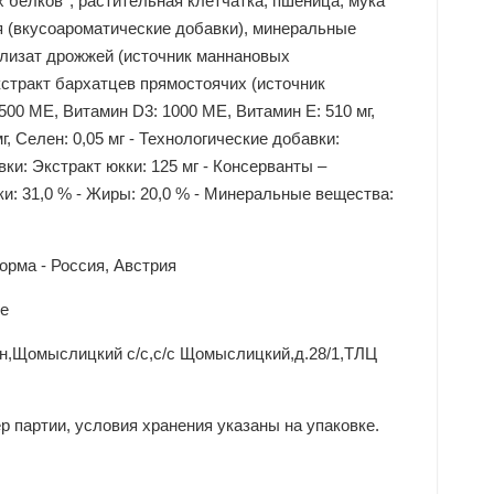
 белков*, растительная клетчатка, пшеница, мука
я (вкусоароматические добавки), минеральные
олизат дрожжей (источник мaннановых
кстракт бархатцев прямостоячих (источник
500 ME, Витамин D3: 1000 ME, Витамин E: 510 мг,
 мг, Ceлeн: 0,05 мг - Технологические добавки:
ки: Экстракт юкки: 125 мг - Консерванты –
1,0 % - Жиры: 20,0 % - Минеральные вещества:
орма - Россия, Австрия
se
-н,Щомыслицкий с/с,с/с Щомыслицкий,д.28/1,ТЛЦ
ер партии, условия хранения указаны на упаковке.