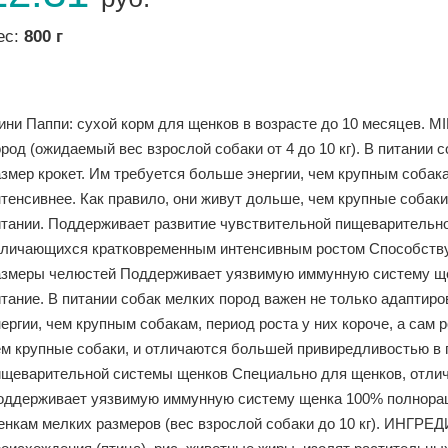
ес:
800 г
ини Паппи: сухой корм для щенков в возрасте до 10 месяцев. M
род (ожидаемый вес взрослой собаки от 4 до 10 кг). В питании
змер крокет. Им требуется больше энергии, чем крупным собакам
нтенсивнее. Как правило, они живут дольше, чем крупные собак
итании. Поддерживает развитие чувствительной пищеварительн
тличающихся кратковременным интенсивным ростом Способству
азмеры челюстей Поддерживает уязвимую иммунную систему ще
итание. В питании собак мелких пород важен не только адаптир
ергии, чем крупным собакам, период роста у них короче, а сам 
ем крупные собаки, и отличаются большей привиредливостью в 
ищеварительной системы щенков Специально для щенков, отли
оддерживает уязвимую иммунную систему щенка 100% полнорац
енкам мелких размеров (вес взрослой собаки до 10 кг). ИНГРЕ