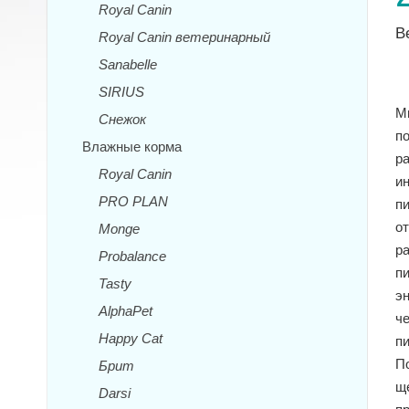
Royal Canin
В
Royal Canin ветеринарный
Sanabelle
SIRIUS
М
Снежок
по
Влажные корма
ра
Royal Canin
и
PRO PLAN
п
о
Monge
р
Probalance
п
Tasty
эн
AlphaPet
ч
Happy Cat
п
П
Брит
щ
Darsi