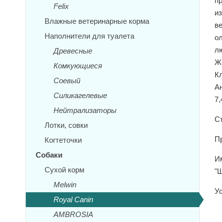
пр
Felix
и
Влажные ветеринарные корма
в
Наполнители для туалета
ол
лю
Древесные
Же
Комкующиеся
Кл
Соевый
А
Силикагелевые
7,
Нейтрализаторы
Ст
Лотки, совки
П
Когтеточки
Собаки
И
Сухой корм
"
Melwin
Ус
Royal Canin
AMBROSIA