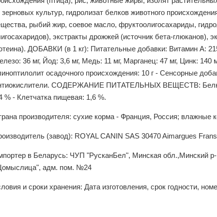
оисхождения (птица), рис, животные жиры, изолят растительных
з зерновых культур, гидролизат белков животного происхождени
ещества, рыбий жир, соевое масло, фруктоолигосахариды, гидр
игосахаридов), экстракты дрожжей (источник бета-глюканов), э
теина). ДОБАВКИ (в 1 кг): Питательные добавки: Витамин A: 21
лезо: 36 мг, Йод: 3,6 мг, Медь: 11 мг, Марганец: 47 мг, Цинк: 140
иноптилолит осадочного происхождения: 10 г - Сенсорные добав
нтиокислители. СОДЕРЖАНИЕ ПИТАТЕЛЬНЫХ ВЕЩЕСТВ: Белки: 3
4 % - Клетчатка пищевая: 1,6 %.
рана производителя: сухие корма - Франция, Россия; влажные к
роизводитель (завод): ROYAL CANIN SAS 30470 Aimargues Fran
мпортер в Беларусь: ЧУП "РусканБел", Минская обл.,Минский р
Щомыслица", адм. пом. №24
ловия и сроки хранения: Дата изготовления, срок годности, ном