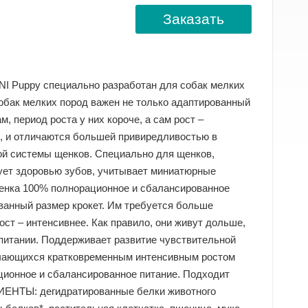
Заказать
INI Puppy специально разработан для собак мелких
 собак мелких пород важен не только адаптированный
, период роста у них короче, а сам рост –
и, и отличаются большей привиредливостью в
ой системы щенков. Специально для щенков,
ет здоровью зубов, учитывает миниатюрные
нка 100% полнорационное и сбалансированное
ованный размер крокет. Им требуется больше
рост – интенсивнее. Как правило, они живут дольше,
питании. Поддерживает развитие чувствительной
чающихся кратковременным интенсивным ростом
ионное и сбалансированное питание. Подходит
ДИЕНТЫ: дегидратированные белки животного